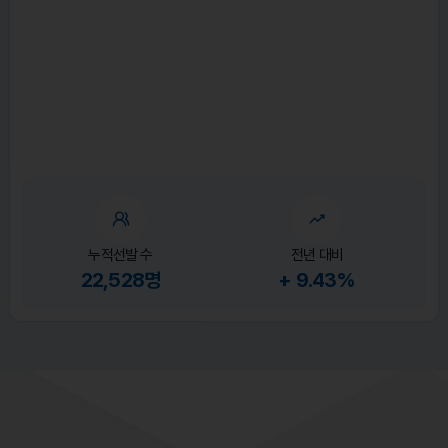
누적선발 수
전년 대비
22,528명
+ 9.43%