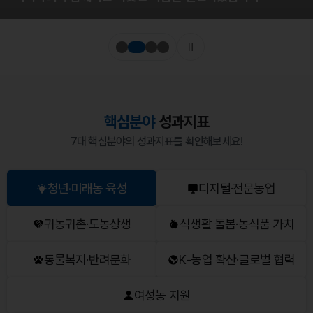
핵심분야
성과지표
7대 핵심분야의 성과지표를 확인해보세요!
청년·미래농 육성
디지털·전문농업
귀농귀촌·도농상생
식생활 돌봄·농식품 가치
동물복지·반려문화
K-농업 확산·글로벌 협력
여성농 지원