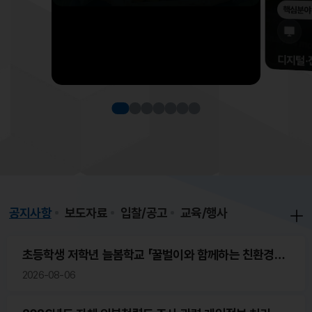
핵심분야
디지털·
스마트농업
스마
01
디지
02
데이
03
공지사항
보도자료
입찰/공고
교육/행사
초등학생 저학년 늘봄학교 「꿀벌이와 함께하는 친환경농
업 이야기」 일일강사(농업인) 모집
2026-08-06