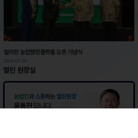
필리핀 농업행정플랫폼 오픈 기념식
2026-07-23
열린 원장실
농업인
과
소통
하는
열린원장
윤동진
입니다.
원장과의 대화
고객문의