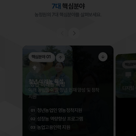
7대
핵심분야
농정원의 7대 핵심분야를 살펴보세요.
핵심분야 01
핵심분야 01
핵심분야
청년·미래농 육성
청년·미래농 육성
디지털
미래 농업을 이끌 청년 인재 양성 및 정착
지원
청년농업인 영농정착지원
01
성장농 역량향상 프로그램
02
농업고용인력 지원
03